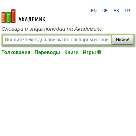
EN
DE
ES
FR
academic.ru
Словари и энциклопедии на Академике
Найти!
Толкования
Переводы
Книги
Игры ⚽