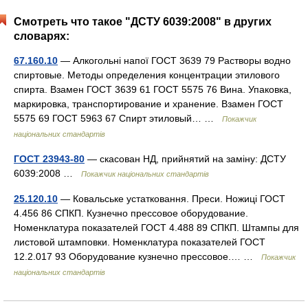
Смотреть что такое "ДСТУ 6039:2008" в других
словарях:
67.160.10
— Алкогольні напої ГОСТ 3639 79 Растворы водно
спиртовые. Методы определения концентрации этилового
спирта. Взамен ГОСТ 3639 61 ГОСТ 5575 76 Вина. Упаковка,
маркировка, транспортирование и хранение. Взамен ГОСТ
5575 69 ГОСТ 5963 67 Спирт этиловый… …
Покажчик
національних стандартів
ГОСТ 23943-80
— скасован НД, прийнятий на заміну: ДСТУ
6039:2008 …
Покажчик національних стандартів
25.120.10
— Ковальське устатковання. Преси. Ножиці ГОСТ
4.456 86 СПКП. Кузнечно прессовое оборудование.
Номенклатура показателей ГОСТ 4.488 89 СПКП. Штампы для
листовой штамповки. Номенклатура показателей ГОСТ
12.2.017 93 Оборудование кузнечно прессовое.… …
Покажчик
національних стандартів